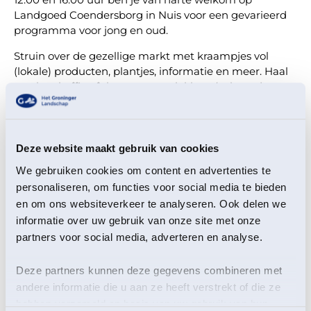
Landgoed Coendersborg in Nuis voor een gevarieerd
programma voor jong en oud.
Struin over de gezellige markt met kraampjes vol
(lokale) producten, plantjes, informatie en meer. Haal
een kop koffie of thee met wat lekkers (zolang de
voorraad strekt) en ontdek de omgeving via een van
de wandel- of fietsroutes. Voor kinderen valt er ook wat
te beleven: ze kunnen waterdiertjes vangen in de
sloot, of met een microscoop de natuur van dichtbij
Deze website maakt gebruik van cookies
onderzoeken - spannend én leerzaam! Ook is er een
We gebruiken cookies om content en advertenties te
leuke wandeling met opdrachten voor het hele gezin.
personaliseren, om functies voor social media te bieden
Ook de Niebertermolen en de museau 't Rieuw en 't
en om ons websiteverkeer te analyseren. Ook delen we
Steenhuis zijn deze middag geopend voor bezoekers
informatie over uw gebruik van onze site met onze
(let op: voor de musea gelden entreekosten). Een
partners voor social media, adverteren en analyse.
ideale dag uit voor jong en oud.
Deze partners kunnen deze gegevens combineren met
Daarnaast zijn er vijf inspirerende activiteiten*
andere informatie die u aan ze heeft verstrekt of die ze
waarvoor je je op de dag zelf kunt inschrijven:
hebben verzameld op basis van uw gebruik van hun