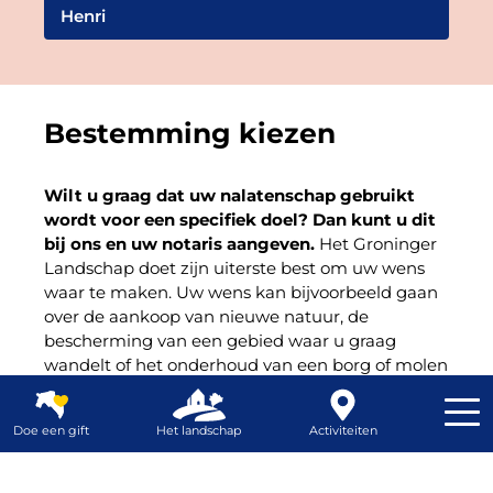
Henri
Bestemming kiezen
Wilt u graag dat uw nalatenschap gebruikt
wordt voor een specifiek doel? Dan kunt u dit
bij ons en uw notaris aangeven.
Het Groninger
Landschap doet zijn uiterste best om uw wens
waar te maken. Uw wens kan bijvoorbeeld gaan
over de aankoop van nieuwe natuur, de
bescherming van een gebied waar u graag
wandelt of het onderhoud van een borg of molen
in uw geboortedorp, mits deze in bezit is van Het
Groninger Landschap.
Doe een gift
Het landschap
Activiteiten
Klik hier
voor een volledig overzicht van de
Contrast
Webshop