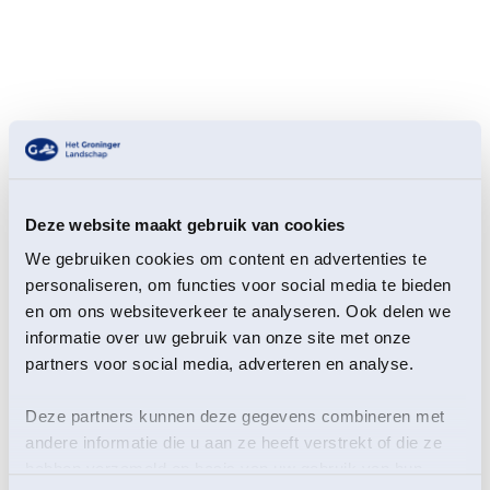
Deze website maakt gebruik van cookies
We gebruiken cookies om content en advertenties te
Tussen 1216 en 1595 leefden en werkten de vrouwen
personaliseren, om functies voor social media te bieden
van Klooster Yesse op uitgestrekte landerijen in
en om ons websiteverkeer te analyseren. Ook delen we
Groningen en Drenthe. Rondom het klooster lagen de
informatie over uw gebruik van onze site met onze
zogeheten corpuslanden: een gebied dat liep van de
stad Groningen tot in het centrum van Haren, en van
partners voor social media, adverteren en analyse.
Euvelgunne aan de Hunze tot aan het
Paterwoldsemeer en de Drentse Aa.
Deze partners kunnen deze gegevens combineren met
andere informatie die u aan ze heeft verstrekt of die ze
Tijdens deze fietstocht volg je het spoor van die
hebben verzameld op basis van uw gebruik van hun
geschiedenis. Je rijdt langs het archeologisch park De