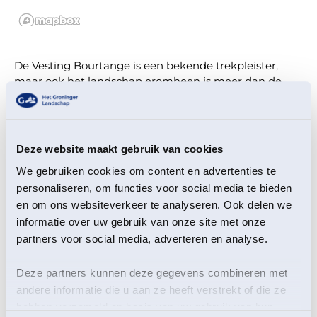
De Vesting Bourtange is een bekende trekpleister,
maar ook het landschap eromheen is meer dan de
moeite waard. Stap op de fiets en verken samen met
gidsen van Het Groninger Landschap de afwisselende
natuur van Westerwolde.
Deze website maakt gebruik van cookies
Onderweg fiets je langs fraaie landschappen en wordt
regelmatig gestopt bij bijzondere plekken. De gidsen
We gebruiken cookies om content en advertenties te
vertellen over de natuur, het landschap en de
personaliseren, om functies voor social media te bieden
geschiedenis van het gebied. Met een beetje geluk
en om ons websiteverkeer te analyseren. Ook delen we
kom je onderweg opvallende vogels, bijzondere
informatie over uw gebruik van onze site met onze
planten of andere natuurverschijnselen tegen.
partners voor social media, adverteren en analyse.
Een ontspannen fietstocht voor iedereen die
Deze partners kunnen deze gegevens combineren met
Westerwolde eens op een andere manier wil beleven.
andere informatie die u aan ze heeft verstrekt of die ze
hebben verzameld op basis van uw gebruik van hun