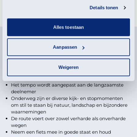
Meld je aan voor deze
services.
Details tonen
activiteit
Alles toestaan
Deelname-informatie
Aanpassen
Start: op de grote parkeerplaats bij het
bezoekerscentrum van Vesting Bourtange
Zowel deelnemers met een e-bike als met een
Weigeren
gewone fiets zijn welkom (geen leenfietsen
beschikbaar)
Het tempo wordt aangepast aan de langzaamste
deelnemer
Onderweg zijn er diverse kijk- en stopmomenten
om stil te staan bij natuur, landschap en bijzondere
waarnemingen
De route voert over zowel verharde als onverharde
wegen
Neem een fiets mee in goede staat en houd