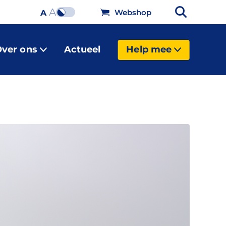
A
Webshop
A
ver ons
Actueel
Help mee