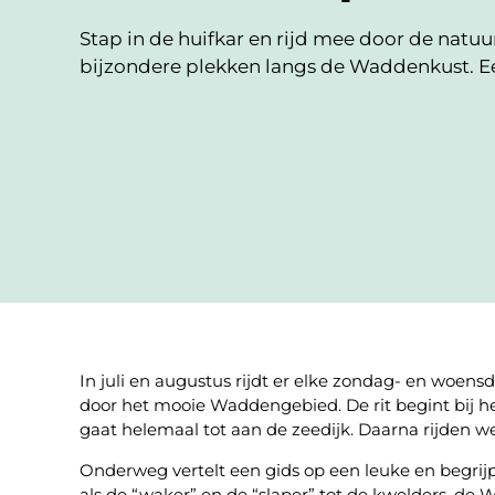
Stap in de huifkar en rijd mee door de natu
bijzondere plekken langs de Waddenkust. Een
In juli en augustus rijdt er elke zondag- en woe
door het mooie Waddengebied. De rit begint bij 
gaat helemaal tot aan de zeedijk. Daarna rijden we
Onderweg vertelt een gids op een leuke en begrijp
als de “waker” en de “slaper” tot de kwelders, de