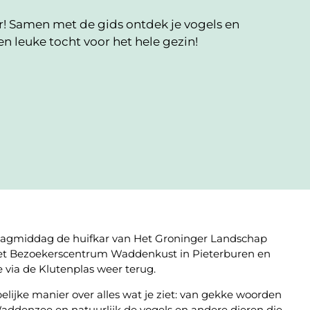
ur! Samen met de gids ontdek je vogels en
 leuke tocht voor het hele gezin!
nsdagmiddag de huifkar van Het Groninger Landschap
het Bezoekerscentrum Waddenkust in Pieterburen en
 via de Klutenplas weer terug.
elijke manier over alles wat je ziet: van gekke woorden
 Waddenzee en natuurlijk de vogels en andere dieren die