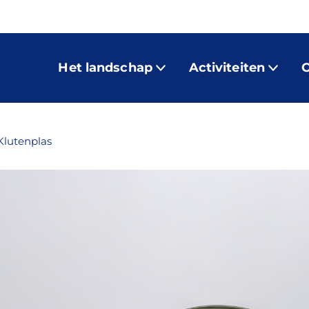
Het landschap
Activiteiten
O
Klutenplas