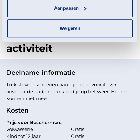
onverharde paden – en kleed je op het weer. Honden
Aanpassen
kunnen niet mee.
Weigeren
Meld je aan voor deze
activiteit
Deelname-informatie
Trek stevige schoenen aan – je loopt vooral over
onverharde paden – en kleed je op het weer. Honden
kunnen niet mee.
Kosten
Prijs voor Beschermers
Volwassene
Gratis
Kind tot 12 jaar
Gratis