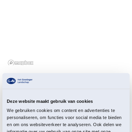
De Hunzemobiel is ingericht als mobiel
informatiepunt voor het Hunzedal, maar op aanvraag
rijdt hij speciaal voor één gast tegelijk. Ideaal voor wie
minder goed ter been is, en op zoek is naar een
Deze website maakt gebruik van cookies
unieke, persoonlijke kennismaking met het landschap.
We gebruiken cookies om content en advertenties te
Onderweg vertelt de gids van alles over de natuur, het
personaliseren, om functies voor social media te bieden
gebied en het werk van Het Groninger Landschap.
en om ons websiteverkeer te analyseren. Ook delen we
informatie over uw gebruik van onze site met onze