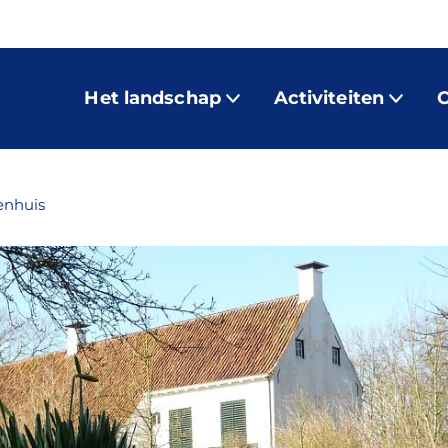
Het landschap
Activiteiten
O
enhuis