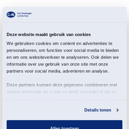
Deze website maakt gebruik van cookies
Spelers van Toneelvereniging ONA uit Stedum,
We gebruiken cookies om content en advertenties te
aangevuld met nieuwe talenten en onder regie van
personaliseren, om functies voor social media te bieden
Erik Bulthuis, brengen het leven op een boerderij op
en om ons websiteverkeer te analyseren. Ook delen we
het Hogeland ruim 100 jaar geleden tot leven.
informatie over uw gebruik van onze site met onze
In authentieke kledij spelen zij de hereboer, zijn vrouw
partners voor social media, adverteren en analyse.
en kinderen, maar ook de knechten en arbeiders die
op de boerderij werkten. Via speciaal voor deze
Deze partners kunnen deze gegevens combineren met
gelegenheid geschreven dialogen hoor je welke
andere informatie die u aan ze heeft verstrekt of die ze
onderwerpen hen bezighielden en hoe het dagelijkse
hebben verzameld op basis van uw gebruik van hun
leven er toen uitzag.
services.
Details tonen
De scènes spelen zich af op verschillende plekken op
de boerderij, waardoor je niet alleen het verhaal volgt,
maar ook de prachtig gerestaureerde boerderij zelf
Alles toestaan