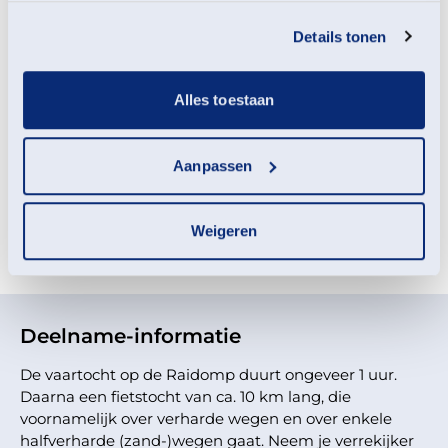
Hunze. Archeoloog Henny Groenendijk, de 'ontdekker'
services.
Details tonen
van deze verdronken weg, vertelt er van alles over.
En verder: Aan het landschap is zoveel af te lezen! Zie
Alles toestaan
wat je op de Hondsrug nog terug kunt vinden van de
ijstijden, de prehistorie, de Middeleeuwen of de
Tweede Wereldoorlog.
Aanpassen
Meld je aan voor deze
Weigeren
activiteit
Deelname-informatie
De vaartocht op de Raidomp duurt ongeveer 1 uur.
Daarna een fietstocht van ca. 10 km lang, die
voornamelijk over verharde wegen en over enkele
halfverharde (zand-)wegen gaat. Neem je verrekijker