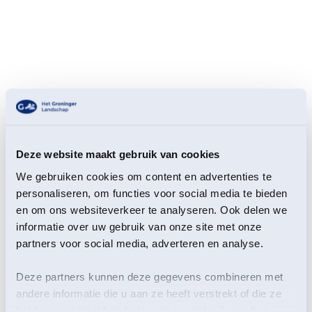
Deze website maakt gebruik van cookies
Je reist met de boot en de fiets door de
We gebruiken cookies om content en advertenties te
landschapsgeschiedenis en cultuurhistorie van dit
personaliseren, om functies voor social media te bieden
gebied. Van laag naar hoog, dus eerst het Hunzedal en
en om ons websiteverkeer te analyseren. Ook delen we
het Zuidlaardermeer en daarna weer omhoog naar de
informatie over uw gebruik van onze site met onze
Hondsrug. Wat heeft de ligging van Noordlaren
partners voor social media, adverteren en analyse.
bepaald? Wat maakt het een typisch esdorp?
Wanneer - en hoe - is het Zuidlaardermeer in het dal
Deze partners kunnen deze gegevens combineren met
van de Hunze ontstaan? Varend zoek je samen met de
andere informatie die u aan ze heeft verstrekt of die ze
gids van Het Groninger Landschap de plaats van de
hebben verzameld op basis van uw gebruik van hun
middeleeuwse voorde (doorwaadbare plaats) in de