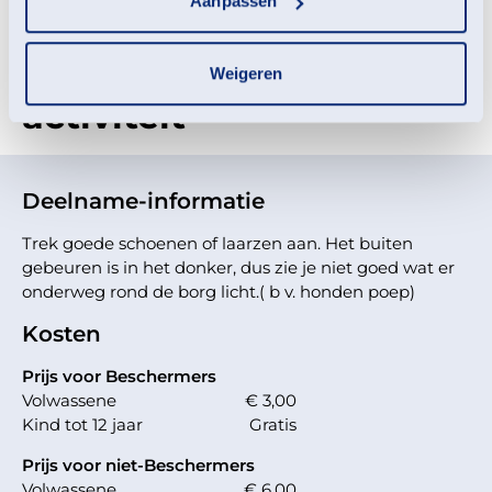
Aanpassen
Meld je aan voor deze
Weigeren
activiteit
Deelname-informatie
Trek goede schoenen of laarzen aan. Het buiten
gebeuren is in het donker, dus zie je niet goed wat er
onderweg rond de borg licht.( b v. honden poep)
Kosten
Prijs voor Beschermers
Volwassene
€ 3,00
Kind tot 12 jaar
Gratis
Prijs voor niet-Beschermers
Volwassene
€ 6,00