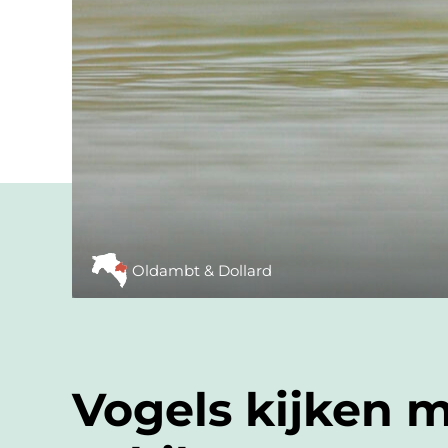
Oldambt & Dollard
Vogels kijken m