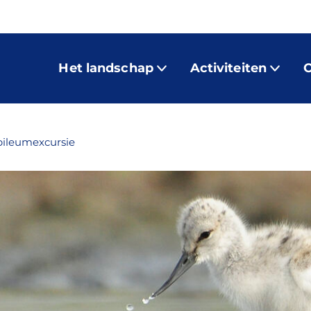
Het landschap
Activiteiten
O
ubileumexcursie