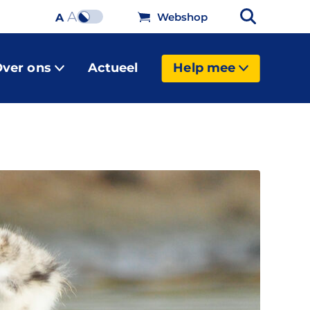
A
Webshop
A
ver ons
Actueel
Help mee