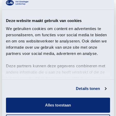
Deze website maakt gebruik van cookies
We gebruiken cookies om content en advertenties te
personaliseren, om functies voor social media te bieden
en om ons websiteverkeer te analyseren. Ook delen we
informatie over uw gebruik van onze site met onze
Het voorjaar is begonnen! Ga eropuit en ontdek of de
kievit, grutto, wulp en tureluur al weer in ons land
partners voor social media, adverteren en analyse.
gearriveerd zijn. De afgelopen jaren waren deze
soorten vaste gasten in het Hunzedal. Hopelijk kunnen
Deze partners kunnen deze gegevens combineren met
we ze nu ook weer verwelkomen! Ook is er een grote
andere informatie die u aan ze heeft verstrekt of die ze
kans aanwezig om veel verschillende eendensoorten
hebben verzameld op basis van uw gebruik van hun
te zien. Neem dus vooral je verrekijker mee. Al met al
services.
wordt het een mooie wandeling!
Details tonen
Alles toestaan