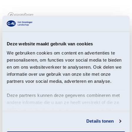
Ga mee op ontdekkingstocht door de tuin achter Borg
Welgelegen. Je wandelt door een jaarrond bloeiend
Deze website maakt gebruik van cookies
pareltje, dat in 2022 is omgetoverd tot een kleurrijke
We gebruiken cookies om content en advertenties te
plek vol verrassingen.
personaliseren, om functies voor social media te bieden
Al vroeg in het voorjaar verschijnen de eerste
en om ons websiteverkeer te analyseren. Ook delen we
Börgbloumkes. Dat is de Groningse naam voor
informatie over uw gebruik van onze site met onze
stinzenplanten: verwilderde knol-, bol- en
partners voor social media, adverteren en analyse.
wortelgewassen die vanaf de zestiende eeuw naar ons
land zijn gehaald, vooral rond kastelen, borgen en
Deze partners kunnen deze gegevens combineren met
buitenplaatsen. De naam verwijst naar het Friese
andere informatie die u aan ze heeft verstrekt of die ze
woord stins, dat steenhuis betekent. Je ziet er
hebben verzameld op basis van uw gebruik van hun
bekende soorten als sneeuwklokjes en bonte
krokussen, maar ook wilde narcis, kievitsbloem,
services.
Details tonen
winterakoniet, holwortel en bostulp.