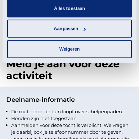
Tijdens de wandeling vertellen gidsen over de historie
Alles toestaan
van Borg Welgelegen en het tuinontwerp.
Ondertussen ga je zelf op zoek naar de eerste vroege
bloeiers die de tuin kleur geven.
Aanpassen
Loop mee en ontdek hoe de tuin na de winter weer tot
leven komt.
Weigeren
Meld je aan voor deze
activiteit
Deelname-informatie
De route door de tuin loopt over schelpenpaden.
Honden zijn niet toegestaan.
Aanmelden voor deze tocht is verplicht. We vragen
je daarbij ook je telefoonnummer door te geven,
zodat we je kunnen bereiken als er wijzigingen zijn.