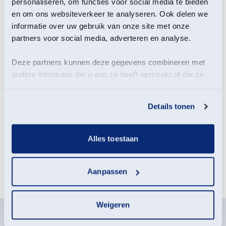
personaliseren, om functies voor social media te bieden
en om ons websiteverkeer te analyseren. Ook delen we
informatie over uw gebruik van onze site met onze
partners voor social media, adverteren en analyse.
Deze partners kunnen deze gegevens combineren met
Gidsen van Het Groninger Landschap nemen je mee
andere informatie die u aan ze heeft verstrekt of die ze
op een wandeling door de eeuwenoude wierdedorpen
hebben verzameld op basis van uw gebruik van hun
Middelstum en Toornwerd. Zij vertellen over de
services.
geschiedenis van het landschap en o.a. over de kerk en
Details tonen
de verschillende oude borgen die hier hebben
gestaan.
Alles toestaan
Meld je aan voor deze
Aanpassen
activiteit
Weigeren
Deelname-informatie