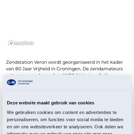
Zendstation Veron wordt georganiseerd in het kader
van 80 Jaar Vrijheid in Groningen. De zendamateurs
ontvangen onder andere WO2-historicus Joël
Stoppels. Stoppels zal vanaf het bunkerterrein via een
rechtstreekse radioverbinding in contact gebracht
worden met de burgemeester van de gemeente
Eemsdelta Ben Visser.
Deze website maakt gebruik van cookies
We gebruiken cookies om content en advertenties te
De bunkers in Termunten maken onderdeel uit van de
Atlantikwall, een meer dan 5.000 kilometer lange
personaliseren, om functies voor social media te bieden
verdedigingslinie die de Duitsers langs de westkust
en om ons websiteverkeer te analyseren. Ook delen we
van Europa bouwden. De twee bunkers, een
informatie over uw gebruik van onze site met onze