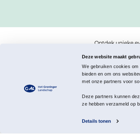
Ontdek unieke ev
evenementen tot fes
Deze website maakt gebru
meerdere evenemente
natuurgebieden. Kom m
We gebruiken cookies om c
in de natuur op het H
bieden en om ons websitev
Ons doel? Alle Gr
met onze partners voor so
Filter eenvoudig o
Deze partners kunnen deze
ze hebben verzameld op ba
Details tonen