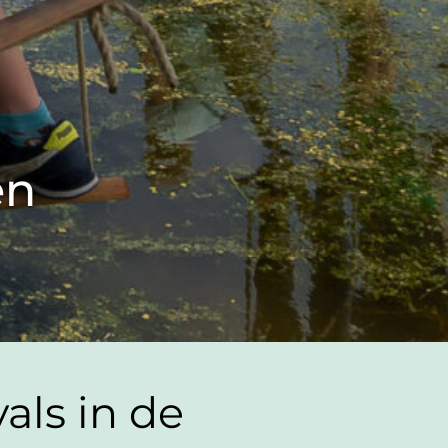
en
als in de