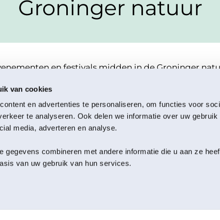
Groninger natuur
enementen en festivals midden in de Groninger natuu
tivals voor het hele gezin: Het Groninger Landschap o
ik van cookies
n en festivals op bijzondere locaties zoals bezoek
eer te weten over zeehonden tijdens het Dollardfest
ontent en advertenties te personaliseren, om functies voor soci
unzefestival of geniet van seizoensgebonden activite
erkeer te analyseren. Ook delen we informatie over uw gebruik 
oningers, jong en oud, kennis laten maken met de nat
cial media, adverteren en analyse.
p regio of thema en plan jouw volgende natuurbelev
 gegevens combineren met andere informatie die u aan ze heeft 
Groningen waren nog nooit zo leuk én leerzaam!
sis van uw gebruik van hun services.