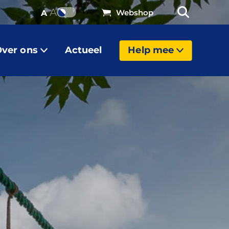
A
Webshop
A
ver ons
Actueel
Help mee