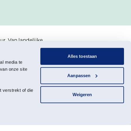
r. Van landelijke
rganiseert jaarlijks
erscentra, molens en
Alles toestaan
ival, beleef avonturen
al media te
iten voor jong en oud.
van onze site
Aanpassen
uur dichtbij huis!
ing. Evenementen in
verstrekt of die
Weigeren