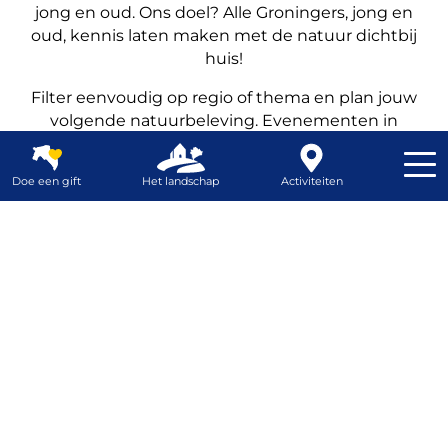
jong en oud. Ons doel? Alle Groningers, jong en
oud, kennis laten maken met de natuur dichtbij
huis!
Filter eenvoudig op regio of thema en plan jouw
volgende natuurbeleving. Evenementen in
Groningen waren nog nooit zo leuk én leerzaam!
Doe een gift
Het landschap
Activiteiten
Contrast
Webshop
Home
Evenementen &
festivals Groningen
Het landschap
overzicht
Activiteiten
JEUGDACTIVITEITEN