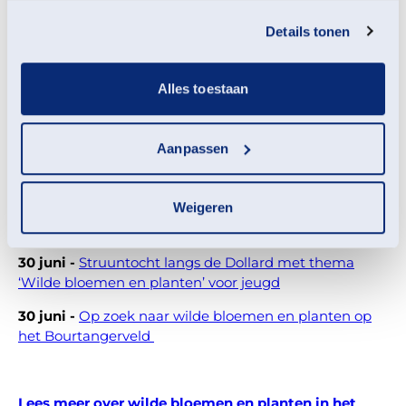
Polder Breebaart
services.
Details tonen
26 mei -
Wildplukken op Landgoed Ennemaborg
7 juni -
Wildplukken in de Hunzezone
Alles toestaan
12 juni -
Wildplukken in de Lettelberterpetten
19 juni -
Wildplukken in Leinwijk
Aanpassen
29 juni -
Wildplukken bij Steenfabriek Rusthoven
Weigeren
23 juni -
Zomerwandeling 'Wilde bloemen en planten'
op Landgoed Ennemaborg
30 juni -
Struuntocht langs de Dollard met thema
‘Wilde bloemen en planten’ voor jeugd
30 juni -
Op zoek naar wilde bloemen en planten op
het Bourtangerveld
Lees meer over wilde bloemen en planten in het