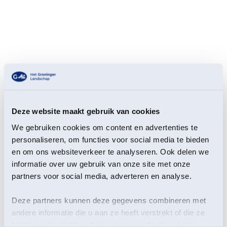
Veel bloemen en planten zijn onder controle van de
Deze website maakt gebruik van cookies
mens. Kamerplanten, tuinplanten,
landbouwgewassen, allemaal zijn ze aangepast aan
We gebruiken cookies om content en advertenties te
de wensen van de mens. Gelukkig bestaan er ook nog
personaliseren, om functies voor social media te bieden
écht wilde bloemen en planten. Wij zetten de wilde
en om ons websiteverkeer te analyseren. Ook delen we
bloemen en planten in het zonnetje met activiteiten,
informatie over uw gebruik van onze site met onze
tips en meer!
partners voor social media, adverteren en analyse.
Bekijk hieronder ons activiteiten aanbod. Meld je gauw
Deze partners kunnen deze gegevens combineren met
aan om zeker te zijn van een plekje.
andere informatie die u aan ze heeft verstrekt of die ze
18 mei -
Vogelexcursie ‘Wilde bloemen en planten’ in
hebben verzameld op basis van uw gebruik van hun