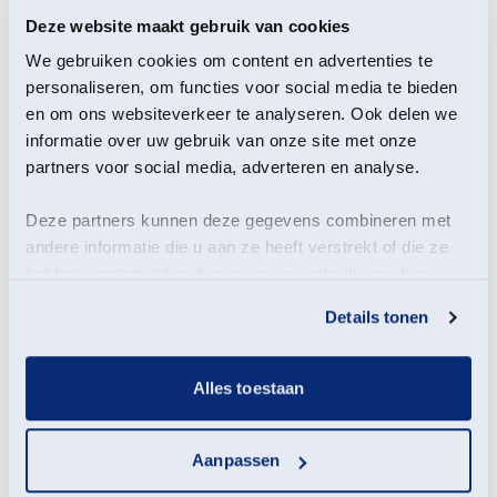
Deze website maakt gebruik van cookies
We gebruiken cookies om content en advertenties te
personaliseren, om functies voor social media te bieden
Deze middag gaan we buiten op zoek naar kleine
en om ons websiteverkeer te analyseren. Ook delen we
beestjes en andere natuurdingetjes die we onder een
informatie over uw gebruik van onze site met onze
microscoop kunnen bekijken.
partners voor social media, adverteren en analyse.
Wil jij graag weten hoe een vleugel van een vlinder er
onder de microscoop uitziet? Of de botjes van een
Deze partners kunnen deze gegevens combineren met
muizenschedeltje?
andere informatie die u aan ze heeft verstrekt of die ze
hebben verzameld op basis van uw gebruik van hun
Kom dan langs in bezoekerscentrum Waddenkust in
services.
Pieterburen.
Details tonen
Als je thuis nog iets hebt liggen dat je in de natuur
gevonden hebt, mag je dat ook meenemen!
Alles toestaan
Aanpassen
Meld je aan voor deze