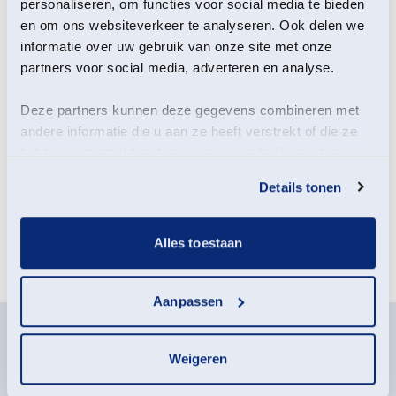
personaliseren, om functies voor social media te bieden
en om ons websiteverkeer te analyseren. Ook delen we
Weet jij waar het noorden is? Of welke vogel daar
informatie over uw gebruik van onze site met onze
vliegt? Ga met een rugzak vol spullen en spannende
partners voor social media, adverteren en analyse.
natuuropdrachten op pad rondom Bezoekerscentrum
Reitdiep. Wij hebben de rugzakken al klaarstaan.
Deze partners kunnen deze gegevens combineren met
andere informatie die u aan ze heeft verstrekt of die ze
We vinden het fijn als je je aanmeldt, zodat we
ongeveer weten op hoeveel kinderen we kunnen
hebben verzameld op basis van uw gebruik van hun
rekenen.
services.
Details tonen
Meld je aan voor deze
Alles toestaan
activiteit
Aanpassen
Deelname-informatie
Weigeren
vanaf 6 jaar