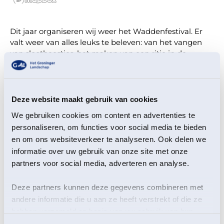
Dit jaar organiseren wij weer het Waddenfestival. Er
valt weer van alles leuks te beleven: van het vangen
van slootbeestjes, het maken van een ritje in de
huifkar naar de dijk, het luisteren naar leven onder de
grond met een koptelefoon, het uitpluizen van
braakballen tot het beklimmen van de molen of vogels
bekijken door een telescoop. Op deze dag word je
Deze website maakt gebruik van cookies
uitgedaagd om je onder te dompelen in natuur en
We gebruiken cookies om content en advertenties te
met nieuwe ogen naar de kwelders en het wad te
personaliseren, om functies voor social media te bieden
kijken. Een gezellig uitje met leuke activiteiten voor
en om ons websiteverkeer te analyseren. Ook delen we
het hele gezin, want niet alleen kinderen maar ook
informatie over uw gebruik van onze site met onze
ouders en opa's en oma's zijn welkom! Ga je mee op
ontdekkingstocht door onze prachtige natuurgebied?
partners voor social media, adverteren en analyse.
Toegang
: het festival is gratis toegankelijk, echter voor
Deze partners kunnen deze gegevens combineren met
sommige onderdelen moet betaald worden. Door een
andere informatie die u aan ze heeft verstrekt of die ze
stempelkaart aan te schaffen kun je broodjes bakken,
hebben verzameld op basis van uw gebruik van hun
maar je krijgt ook een beker limonade én je mag een
services.