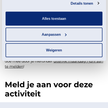
keertje draaien aan het Rad van Fortuin (altijd prijs!)
Details tonen
Deze betaalde stempelkaart (€3,50 per stuk) kan ter
plekke aangeschaft worden.
Alles toestaan
Beschermer
? Neem je Beschermerspas mee naar het
festival en koop de stempelkaart met korting (€2,50
per stuk). Nu alvast Beschermer worden? Klik dan
Aanpassen
hier
. Wil je liever ter plekke Beschermer worden en de
stempelkaarten met korting krijgen dan kan dat
natuurlijk ook.
Weigeren
Winactie
: we geven ook 4 x 2 stempelkaarten weg,
doe mee door je hieronder
uiterlijk maandag 1 juni aan
te melden
!
Meld je aan voor deze
activiteit