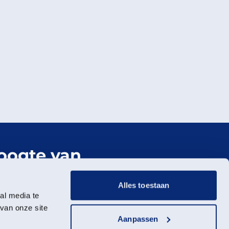
hoogte van
er Landschap
Alles toestaan
al media te
wsbrief
van onze site
Aanpassen