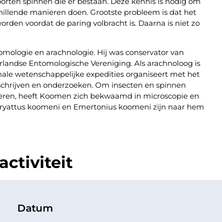
oorten spinnen die er bestaan. Deze kennis is nodig om
hillende manieren doen. Grootste probleem is dat het
den voordat de paring volbracht is. Daarna is niet zo
omologie en arachnologie. Hij was conservator van
landse Entomologische Vereniging. Als arachnoloog is
onale wetenschappelijke expedities organiseert met het
chrijven en onderzoeken. Om insecten en spinnen
eren, heeft Koomen zich bekwaamd in microscopie en
uryattus koomeni en Emertonius koomeni zijn naar hem
ctiviteit
Datum