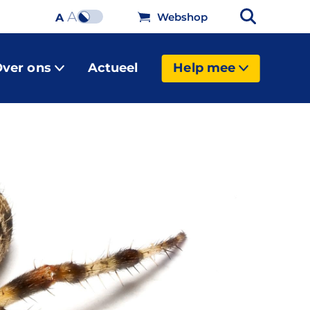
A
Webshop
A
ver ons
Actueel
Help mee