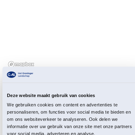
Groningen heeft unieke en diverse gebieden, van
natuur van wereldklasse, zoals de Waddenzee, tot het
Deze website maakt gebruik van cookies
kleinschalige esdorpenlandschap Westerwolde.
Tegelijk staat de provincie voor grote uitdagingen,
We gebruiken cookies om content en advertenties te
onder andere op het gebied van landbouwtransitie,
personaliseren, om functies voor social media te bieden en
klimaatadaptatie en herstel van de biodiversiteit. In
om ons websiteverkeer te analyseren. Ook delen we
2023 schetste Het Groninger Landschap met acht
informatie over uw gebruik van onze site met onze partners
natuur- en milieuorganisaties een gezamenlijke visie
voor social media, adverteren en analyse.