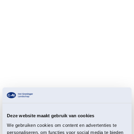
Uitverkocht
Deze website maakt gebruik van cookies
Exclusieve vaartocht door vogelparadijs Hunzedal
We gebruiken cookies om content en advertenties te
De dagtocht is van 9.15 – 16.30 uur en kost per persoon
personaliseren, om functies voor social media te bieden