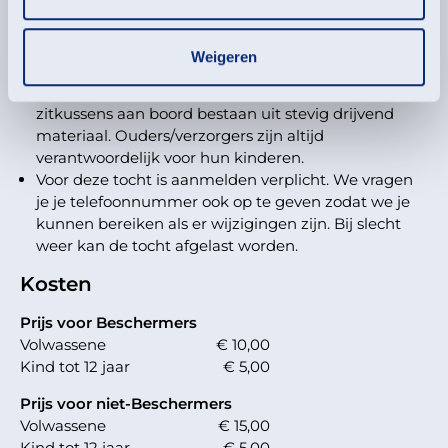
Deelname-informatie
Neem je verrekijker mee en doe zo nodig warme,
Weigeren
wind- en waterdichte kleding aan.
Er zijn geen zwemvesten aan boord, maar alle
zitkussens aan boord bestaan uit stevig drijvend
materiaal. Ouders/verzorgers zijn altijd
verantwoordelijk voor hun kinderen.
Voor deze tocht is aanmelden verplicht. We vragen
je je telefoonnummer ook op te geven zodat we je
kunnen bereiken als er wijzigingen zijn. Bij slecht
weer kan de tocht afgelast worden.
Kosten
Prijs voor Beschermers
Volwassene
€ 10,00
Kind tot 12 jaar
€ 5,00
Prijs voor niet-Beschermers
Volwassene
€ 15,00
Kind tot 12 jaar
€ 5,00