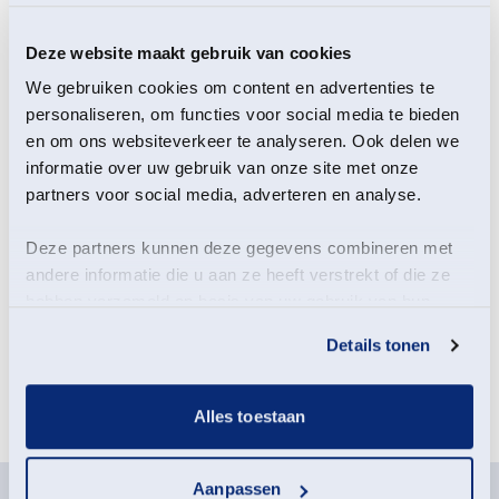
Wist je dat vogels rond zonsopgang heel actief zijn? Zij
Deze website maakt gebruik van cookies
zingen dan het mooiste lied van de dag.
We gebruiken cookies om content en advertenties te
Wist je dat bevers van de schemering houden en dan
personaliseren, om functies voor social media te bieden
buiten hun burcht komen? Dat zou toch bijzonder zijn
en om ons websiteverkeer te analyseren. Ook delen we
om te horen en te zien?
informatie over uw gebruik van onze site met onze
Dat kan! Je kunt nu ’s ochtends vroeg met de
partners voor social media, adverteren en analyse.
fluisterboot meevaren over het Zuidlaardermeer. In de
prachtige ochtenddauw ga je samen het meer op om
de vogels in dit waterrijke veenlandschap te horen en
Deze partners kunnen deze gegevens combineren met
mogelijk ook de bever te zien. Tijdens de boottocht zie
andere informatie die u aan ze heeft verstrekt of die ze
en hoor je de natuur langzaam ontwaken.
hebben verzameld op basis van uw gebruik van hun
services.
Details tonen
Meld je aan voor deze
activiteit
Alles toestaan
Aanpassen