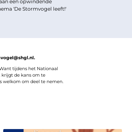
n aan een opwindende
hema 'De Stormvogel leeft!'
rmvogel@shgl.nl.
 Want tijdens het Nationaal
krijgt de kans om te
 is welkom om deel te nemen.
Eerste vier
klimaatpoelen
worden