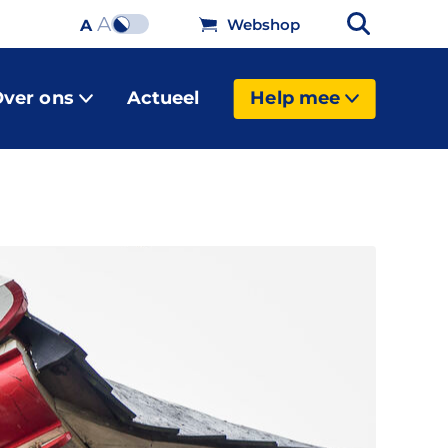
A
Webshop
A
ver ons
Actueel
Help mee