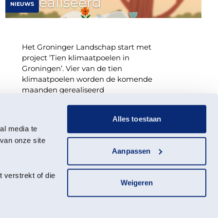
gerealiseerd
NIEUWS
Het Groninger Landschap start met
project ‘Tien klimaatpoelen in
Groningen’. Vier van de tien
klimaatpoelen worden de komende
maanden gerealiseerd
Alles toestaan
Groningen
27 juli 2026
al media te
van onze site
Aanpassen
verstrekt of die
Weigeren