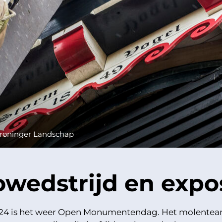
roninger Landschap
owedstrijd en expos
024 is het weer Open Monumentendag. Het molentea