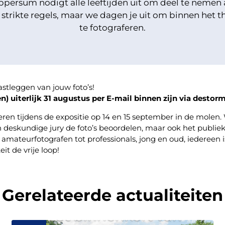
ppersum nodigt alle leeftijden uit om deel te neme
n strikte regels, maar we dagen je uit om binnen het t
te fotograferen.
stleggen van jouw foto’s!
n) uiterlijk 31 augustus per E-mail binnen zijn via desto
teren tijdens de expositie op 14 en 15 september in de molen.
skundige jury de foto’s beoordelen, maar ook het publiek 
amateurfotografen tot professionals, jong en oud, iedereen
it de vrije loop!
Gerelateerde actualiteiten
Winnaar jubileumactie
geniet
binnenkort van