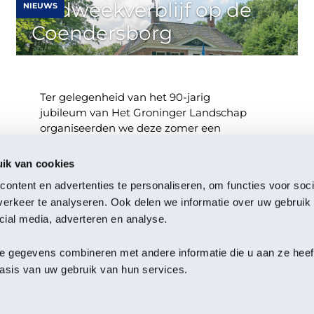
midweekverblijf op de
NIEUWS
Coendersborg
Ter gelegenheid van het 90-jarig
jubileum van Het Groninger Landschap
organiseerden we deze zomer een
bijzondere winactie: maak kans op […]
ik van cookies
ontent en advertenties te personaliseren, om functies voor soci
Zuidelijk Westerkwartier
21 juli 2026
erkeer te analyseren. Ook delen we informatie over uw gebruik 
cial media, adverteren en analyse.
 gegevens combineren met andere informatie die u aan ze heeft 
sis van uw gebruik van hun services.