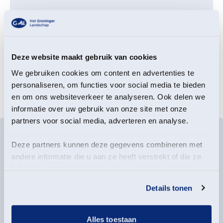
Waarom lopen er handhavers in
jullie gebieden?
Deze website maakt gebruik van cookies
Mag ik mijn hond meenemen?
We gebruiken cookies om content en advertenties te
personaliseren, om functies voor social media te bieden
en om ons websiteverkeer te analyseren. Ook delen we
informatie over uw gebruik van onze site met onze
partners voor social media, adverteren en analyse.
Deze partners kunnen deze gegevens combineren met
andere informatie die u aan ze heeft verstrekt of die ze
hebben verzameld op basis van uw gebruik van hun
services.
Details tonen
Alles toestaan