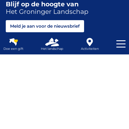
Blijf op de hoogte van
Het Groninger Landschap
Meld je aan voor de nieuwsbrief
Volg ons
Doe een gift
Het landschap
Activiteiten
Contrast
Webshop
Home
Het Groninger Landschap.
Mooi dichtbij.
Het landschap
Activiteiten