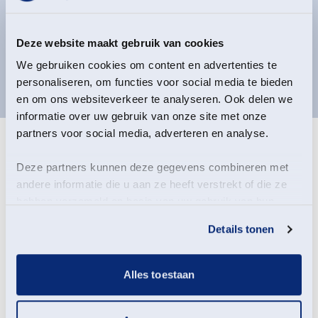
Deze website maakt gebruik van cookies
We gebruiken cookies om content en advertenties te
personaliseren, om functies voor social media te bieden
en om ons websiteverkeer te analyseren. Ook delen we
informatie over uw gebruik van onze site met onze
partners voor social media, adverteren en analyse.
Blijf op de hoogte
Deze partners kunnen deze gegevens combineren met
andere informatie die u aan ze heeft verstrekt of die ze
hebben verzameld op basis van uw gebruik van hun
* Verplichte velden
services.
Details tonen
Voornaam
*
Alles toestaan
Tussenvoegsel