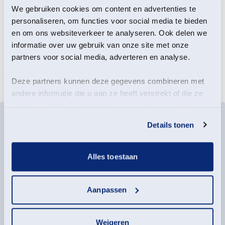
We gebruiken cookies om content en advertenties te
De restauratie van de tuinsieraden van veenborg
personaliseren, om functies voor social media te bieden
Welgelegen is medemogelijk gemaakt door Fonds
en om ons websiteverkeer te analyseren. Ook delen we
1999, Stichting De Versterking, het Ridderschap van
informatie over uw gebruik van onze site met onze
Groningen en de Vrienden van Het Groninger
partners voor social media, adverteren en analyse.
Landschap.
Deze partners kunnen deze gegevens combineren met
andere informatie die u aan ze heeft verstrekt of die ze
hebben verzameld op basis van uw gebruik van hun
services.
Details tonen
Alles toestaan
Aanpassen
Weigeren