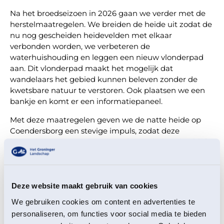
Na het broedseizoen in 2026 gaan we verder met de
herstelmaatregelen. We breiden de heide uit zodat de
nu nog gescheiden heidevelden met elkaar
verbonden worden, we verbeteren de
waterhuishouding en leggen een nieuw vlonderpad
aan. Dit vlonderpad maakt het mogelijk dat
wandelaars het gebied kunnen beleven zonder de
kwetsbare natuur te verstoren. Ook plaatsen we een
bankje en komt er een informatiepaneel.
Met deze maatregelen geven we de natte heide op
Coendersborg een stevige impuls, zodat deze
bijzondere natuur ook in de toekomst behouden blijft!
Klik hier om meer te lezen over het prachtige
Landgoed Coendersborg!
Deze website maakt gebruik van cookies
Heb je vragen of opmerkingen over de
We gebruiken cookies om content en advertenties te
werkzaamheden? Neem dan contact op met
personaliseren, om functies voor social media te bieden
natuurbeheerder Bert Speelman.