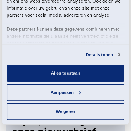
en om ons websiteverkeer te analyseren. Ook delen we
Telefoonnummer
: 06-13886877
informatie over uw gebruik van onze site met onze
e-mailadres
: b.speelman@groningerlandschap.nl
partners voor social media, adverteren en analyse.
Het project wordt uitgevoerd door Het Groninger
Deze partners kunnen deze gegevens combineren met
Landschap en wordt gefinancierd met steun van de
andere informatie die u aan ze heeft verstrekt of die ze
Provincie Groningen vanuit het
Provinciaal
hebben verzameld op basis van uw gebruik van hun
Programma Natuur
, wat weer ondersteund wordt
services.
met gelden uit het Europese Herstel- en
Details tonen
Veerkrachtfaciliteit.
Alles toestaan
Aanpassen
Weigeren
Blijf op de hoogte
met