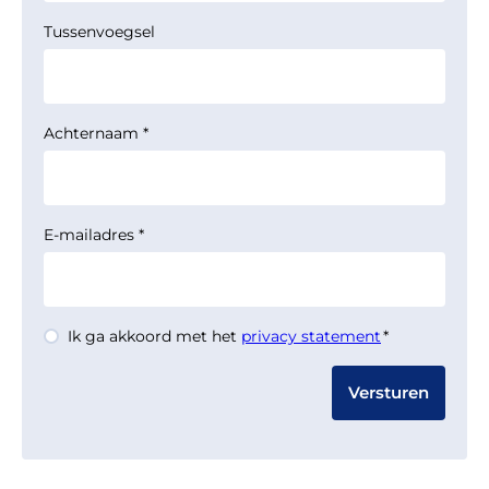
Tussenvoegsel
Achternaam
*
E-mailadres
*
Instemming
Ik ga akkoord met het
privacy statement
*
*
Monitoringrapportage
Eems-Dollard 2050:
Ecologisch herstel Eems-
Dollard kost tijd, geduld en lef