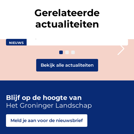
Het programma Eems-Dollard 2050 (ED2050) heeft de
Gerelateerde
monitoringrapportage over de periode 2022-2024
gepresenteerd. Dit meerjarenprogramma werkt aan een
actualiteiten
ecologisch gezond […]
Groningen
18 december 2025
NIEUWS
Bekijk alle actualiteiten
Blijf op de hoogte van
Het Groninger Landschap
Meld je aan voor de nieuwsbrief