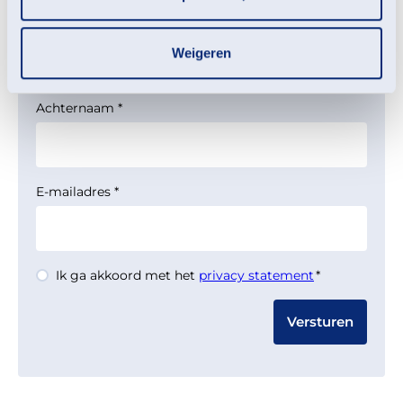
Tussenvoegsel
Weigeren
Achternaam
*
E-mailadres
*
Instemming
Ik ga akkoord met het
privacy statement
*
*
Werkzaamheden herstel
natte
heide landgoed
Coendersborg in volle gang