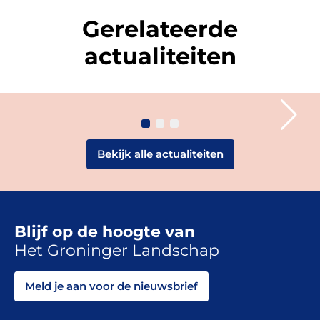
Op Landgoed Coendersborg werken we deze zomer aan
Gerelateerde
het herstel van een bijzonder natuurtype: natte heide. De
werkzaamheden zijn inmiddels […]
actualiteiten
Groningen
20 juli 2026
NIEUWS
Bekijk alle actualiteiten
Blijf op de hoogte van
Het Groninger Landschap
Meld je aan voor de nieuwsbrief