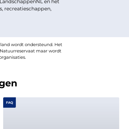
, LandschappenNL en het
, recreatieschappen,
rland wordt ondersteund. Het
 Natuurreservaat maar wordt
rganisaties.
agen
FAQ