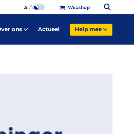
A
Webshop
A
ver ons
Actueel
Help mee