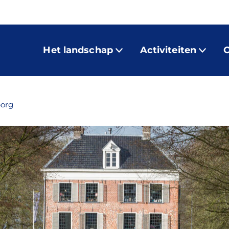
Het landschap
Activiteiten
O
org