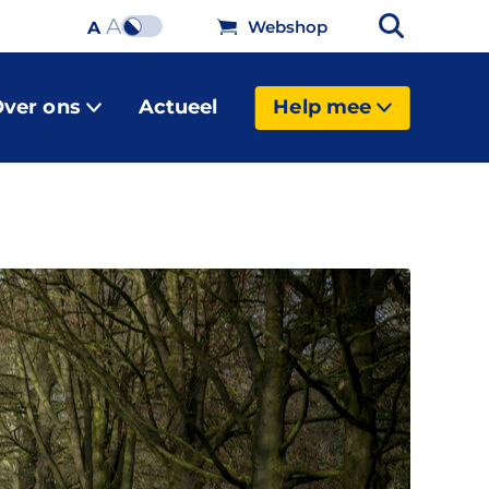
A
Webshop
A
ver ons
Actueel
Help mee