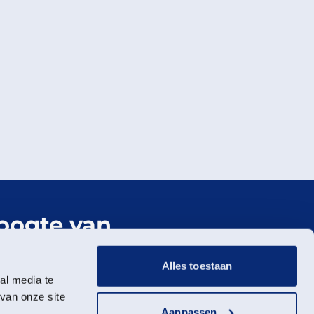
hoogte van
er Landschap
Alles toestaan
al media te
wsbrief
van onze site
Aanpassen