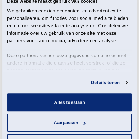
Deze website maakt gebruik van cookies
We gebruiken cookies om content en advertenties te
personaliseren, om functies voor social media te bieden
en om ons websiteverkeer te analyseren. Ook delen we
informatie over uw gebruik van onze site met onze
partners voor social media, adverteren en analyse.
De Otter, een Legende
keert terug
– NPO start
Deze partners kunnen deze gegevens combineren met
andere informatie die u aan ze heeft verstrekt of die ze
(48 min)
hebben verzameld op basis van uw gebruik van hun
services.
Unieke beelden van de otter die terugkeert
Details tonen
naar Nederland. Een aanrader, en het leuke
is dat veel beelden in de provincie en stad
Groningen zijn opgenomen!
Alles toestaan
Bekijk de legende
Aanpassen