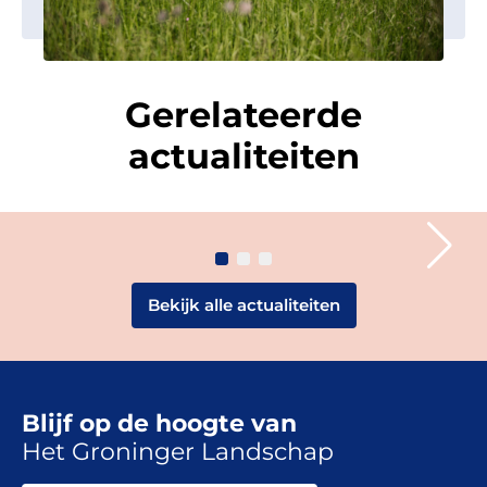
Coendersborg in volle gang
Op Landgoed Coendersborg werken we deze zomer aan
Gerelateerde
het herstel van een bijzonder natuurtype: natte heide. De
werkzaamheden zijn inmiddels […]
actualiteiten
Groningen
20 juli 2026
NIEUWS
Bekijk alle actualiteiten
Blijf op de hoogte van
Het Groninger Landschap