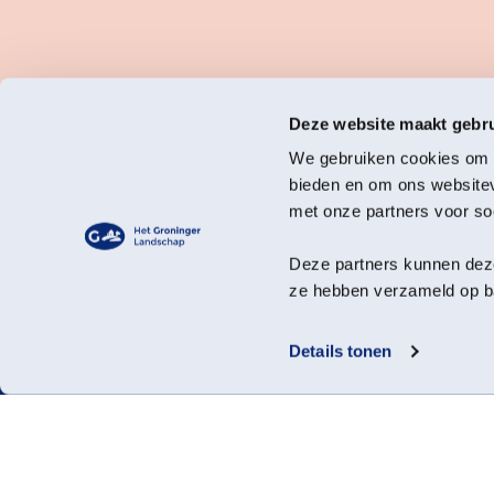
Deze website maakt gebru
We gebruiken cookies om c
bieden en om ons websitev
met onze partners voor so
Deze partners kunnen deze
ze hebben verzameld op ba
Het Groninger Landsc
Mooi dichtbij.
Details tonen