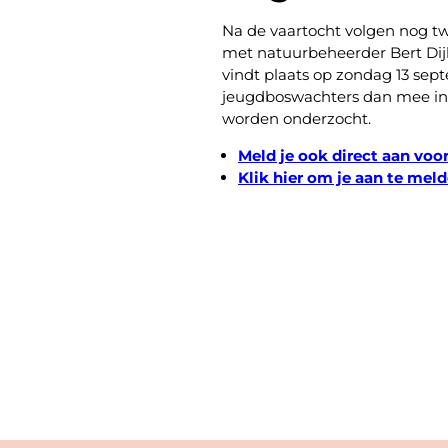
Werkzaamheden
Na de vaartocht volgen nog t
herstel natte
heide
met natuurbeheerder Bert Dijks
landgoed Coendersborg
vindt plaats op zondag 13 se
jeugdboswachters dan mee in 
in volle gang
worden onderzocht.
Meld je ook direct aan voo
Klik hier om je aan te meld
Op Landgoed Coendersborg werken we
deze zomer aan het herstel van een
bijzonder natuurtype: natte heide. De
werkzaamheden zijn inmiddels […]
Groningen
20 juli 2026
NIEUWS