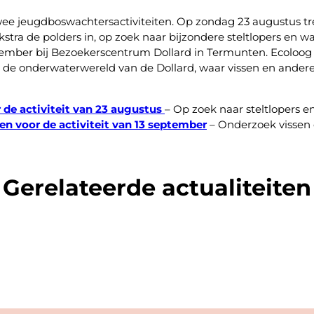
Winnaar jubileumactie
wee jeugdboswachtersactiviteiten. Op zondag 23 augustus 
geniet
binnenkort van
tra de polders in, op zoek naar bijzondere steltlopers en wat
midweekverblijf op de
ptember bij Bezoekerscentrum Dollard in Termunten. Ecoloo
de onderwaterwereld van de Dollard, waar vissen en andere 
Coendersborg
r de activiteit van 23 augustus
– Op zoek naar steltlopers e
en voor de activiteit van 13 september
– Onderzoek vissen
Ter gelegenheid van het 90-jarig
jubileum van Het Groninger Landschap
organiseerden we deze zomer een
Gerelateerde actualiteiten
bijzondere winactie: maak kans op […]
Zuidelijk Westerkwartier
21 juli 2026
NIEUWS