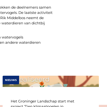
trekken de deelnemers samen
ervogels. De laatste activiteit
g Rik Middelbos neemt de
waterdieren van dichtbij
n watervogels
 en andere waterdieren
Eerste vier
klimaatpoelen
worden
gerealiseerd
NIEUWS
Het Groninger Landschap start met
project ‘Tien klimaatpoelen in