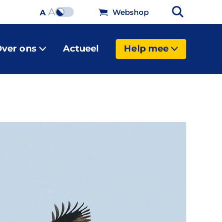
A
Webshop
A
ver ons
Actueel
Help mee