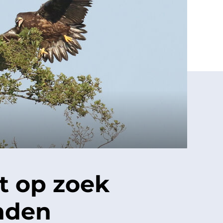
t op zoek
nden