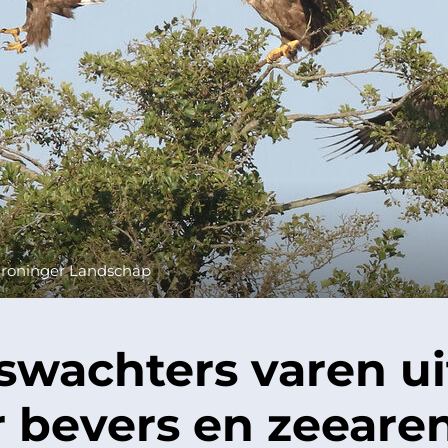
roninger Landschap
wachters varen ui
r bevers en zeeare