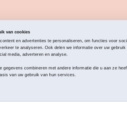
ik van cookies
ontent en advertenties te personaliseren, om functies voor soci
Bekijk alle actualiteiten
erkeer te analyseren. Ook delen we informatie over uw gebruik 
cial media, adverteren en analyse.
 gegevens combineren met andere informatie die u aan ze heeft 
sis van uw gebruik van hun services.
hap.
Blijf op de 
Het Groning
Meld je aan voor de nieu