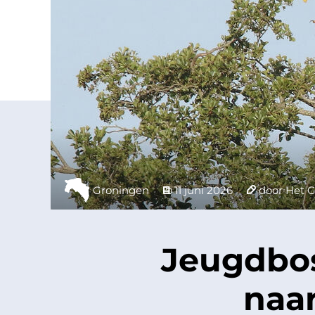
Groningen
11 juni 2026
door Het G
Jeugdbos
naa