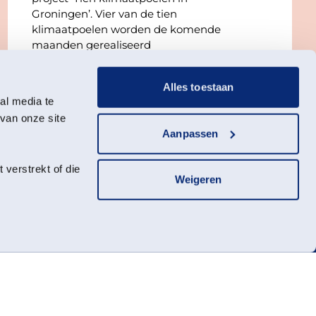
Groningen’. Vier van de tien
klimaatpoelen worden de komende
maanden gerealiseerd
Alles toestaan
Groningen
27 juli 2026
al media te
van onze site
Aanpassen
verstrekt of die
Weigeren
hoogte van
er Landschap
Webshop
wsbrief