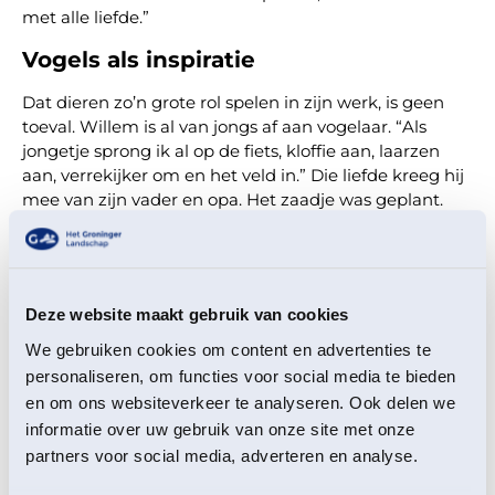
met alle liefde.”
Vogels als inspiratie
Dat dieren zo’n grote rol spelen in zijn werk, is geen
toeval. Willem is al van jongs af aan vogelaar. “Als
jongetje sprong ik al op de fiets, kloffie aan, laarzen
aan, verrekijker om en het veld in.” Die liefde kreeg hij
mee van zijn vader en opa. Het zaadje was geplant.
Die manier van kijken sijpelt ook door in zijn
ontwerpen. “Ik kijk naar de vogel, maar geef er ook
mijn eigen draai aan,” zegt hij. Zo mogen de ogen van
een kluut gerust op een andere plek op het lichaam
Deze website maakt gebruik van cookies
terechtkomen. “En er moet altijd humor in mijn
We gebruiken cookies om content en advertenties te
ontwerpen zitten.”
personaliseren, om functies voor social media te bieden
Wat vogels voor hem zo aantrekkelijk maakt als
en om ons websiteverkeer te analyseren. Ook delen we
onderwerp? “Ze zijn prachtig. En ze eisen hun plek op.
informatie over uw gebruik van onze site met onze
Denk aan een koolmeesje dat ineens langs je raam
partners voor social media, adverteren en analyse.
klautert. Dat is toch geweldig? Heel anders dan ratten