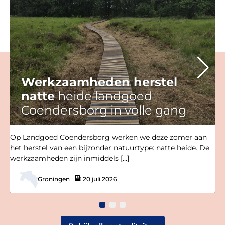
Werkzaamheden herstel
natte
heide landgoed
Coendersborg in volle gang
Op Landgoed Coendersborg werken we deze zomer aan
het herstel van een bijzonder natuurtype: natte heide. De
werkzaamheden zijn inmiddels […]
Groningen
20 juli 2026