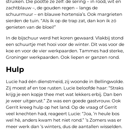
struiken. Die pootte ze zelf: de sering – in rood, wit en
zachtblauw –, de gouden regen – langs de
schuurmuur – en blauwe hortensia’s. Ook margrieten
sierden de tuin. “Als ik op de trap zat, dan kon ik zó
genieten van de bloei!”
In de bijschuur werd het koren gewaard. Vlakbij stond
een schuurtje met hooi voor de winter. Dit was voor de
koe en voor de vier werkpaarden. Tammes had sterke,
Groninger werkpaarden. Ook liepen er ganzen rond.
Hulp
Lucie had één dienstmeid, zij woonde in Bellingwolde.
Zij moest af en toe rusten. Lucie beloofde haar: “Straks
krijg je een kopje thee met wat lekkers erbij. Dan ben
je weer uitgerust.” Ze was een goede gastvrouw. Ook
Gerrit kreeg hulp op het land. Op de vraag of Gerrit
veel knechten had, reageert Lucie: “Joa, ’n heule bos
wel hè, anders kwam het niet rond.” ’s Zomers was er
meer werk dan ’s winters, dus de aantallen wisselden.