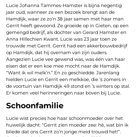
Lucie Johanna Tammes-Hamster is bijna negentig
jaar oud, wanneer ze een bezoek brengt aan de
Hamdijk, waar ze zo’n 38 jaar samen met haar man
Gerrit heeft gewoond. Ze groeide op in Gieten, op een
gemengd bedrijf, als dochter van Gerard Hamster en
Anna Hillechien Kwant. Lucie was 23 jaar toen ze
trouwde met Gerrit. Gerrit had een akkerbouwbedrijf
op Hamdijk, dat hij overnam van zijn ouders.
Aangezien Lucie vee gewend was, was één van haar
eisen dat er een koe mee mocht naar de Hamdijk.
“Want ik wil melk’n.” En zo geschiedde. Jarenlang
hielden Lucie en Gerrit een melkkoe, die ’s zomers in
de voortuin van Hamdijk 49 stond en ’s winters op stal.
Er komen veel herinneringen naar boven bij Lucie.
Schoonfamilie
Lucie wist precies hoe haar schoonmoeder over het
huwelijk dacht: “Gerrit zien moeder zee: hè, wat bin ik
bliede dat ons Gerrit zo’n jonge meid trouwd het!”.