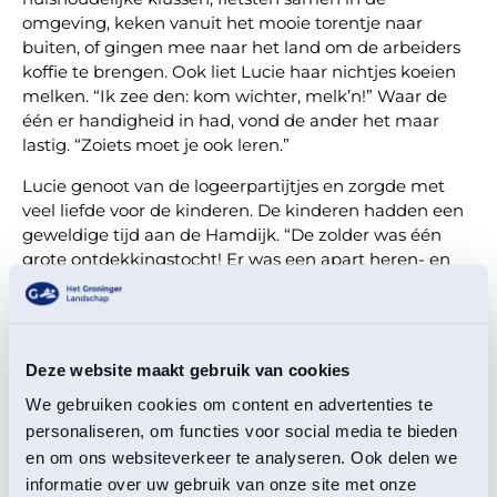
omgeving, keken vanuit het mooie torentje naar
buiten, of gingen mee naar het land om de arbeiders
koffie te brengen. Ook liet Lucie haar nichtjes koeien
melken. “Ik zee den: kom wichter, melk’n!” Waar de
één er handigheid in had, vond de ander het maar
lastig. “Zoiets moet je ook leren.”
Lucie genoot van de logeerpartijtjes en zorgde met
veel liefde voor de kinderen. De kinderen hadden een
geweldige tijd aan de Hamdijk. “De zolder was één
grote ontdekkingstocht! Er was een apart heren- en
damestoilet, de Franse kamer was erg
indrukwekkend, maar de pronkkamer met het
Damascus-blauwe behang, daar kwamen wij alleen
tot de drempel!”
Deze website maakt gebruik van cookies
Blijkbaar kon Lucie goed inschatten wat kinderen leuk
We gebruiken cookies om content en advertenties te
vonden: “Tsja, ik ben zelf ook kind geweest!”. Één van
personaliseren, om functies voor social media te bieden
de nichtjes geeft aan: “Onze tante Lucie was een
en om ons websiteverkeer te analyseren. Ook delen we
beetje ondeugend, en dat vonden we juist zo leuk!”.
informatie over uw gebruik van onze site met onze
Tantie Tammes, zoals de kinderen haar noemden, was