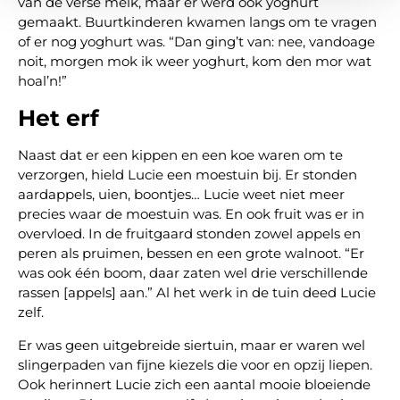
van de verse melk, maar er werd ook yoghurt
gemaakt. Buurtkinderen kwamen langs om te vragen
of er nog yoghurt was. “Dan ging’t van: nee, vandoage
noit, morgen mok ik weer yoghurt, kom den mor wat
hoal’n!”
Het erf
Naast dat er een kippen en een koe waren om te
verzorgen, hield Lucie een moestuin bij. Er stonden
aardappels, uien, boontjes… Lucie weet niet meer
precies waar de moestuin was. En ook fruit was er in
overvloed. In de fruitgaard stonden zowel appels en
peren als pruimen, bessen en een grote walnoot. “Er
was ook één boom, daar zaten wel drie verschillende
rassen [appels] aan.” Al het werk in de tuin deed Lucie
zelf.
Er was geen uitgebreide siertuin, maar er waren wel
slingerpaden van fijne kiezels die voor en opzij liepen.
Ook herinnert Lucie zich een aantal mooie bloeiende