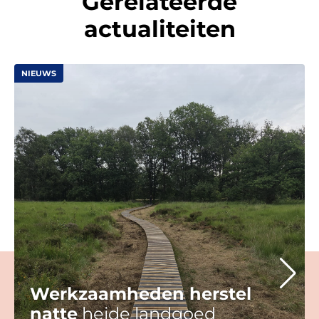
Gerelateerde
actualiteiten
NIEUWS
Werkzaamheden herstel
natte
heide landgoed