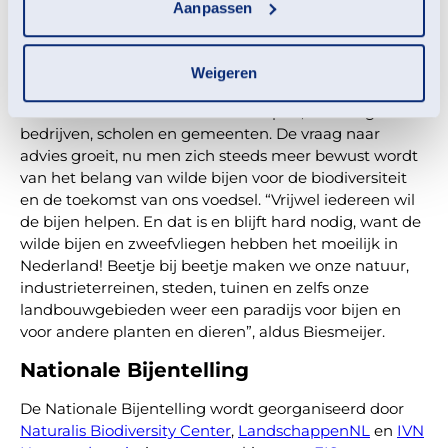
Eerste Hulp Voor Bijen
Aanpassen
De organiserende partners van de Nationale
Bijentelling, LandschappenNL, IVN Natuureducatie, en
Weigeren
Naturalis Biodiversity Center geven advies aan
iedereen die deze insecten wil helpen; van burgers tot
bedrijven, scholen en gemeenten. De vraag naar
advies groeit, nu men zich steeds meer bewust wordt
van het belang van wilde bijen voor de biodiversiteit
en de toekomst van ons voedsel. “Vrijwel iedereen wil
de bijen helpen. En dat is en blijft hard nodig, want de
wilde bijen en zweefvliegen hebben het moeilijk in
Nederland! Beetje bij beetje maken we onze natuur,
industrieterreinen, steden, tuinen en zelfs onze
landbouwgebieden weer een paradijs voor bijen en
voor andere planten en dieren”, aldus Biesmeijer.
Nationale Bijentelling
De Nationale Bijentelling wordt georganiseerd door
Naturalis Biodiversity Center
,
LandschappenNL
en
IVN