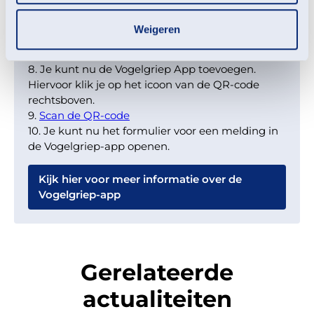
7. De GPS-locatie is essentieel om de locatie van
de vogel vast te leggen. Geef ArcGIS Survey123
Weigeren
toestemming om bij gebruik van de app je
locatie te tracken.
8. Je kunt nu de Vogelgriep App toevoegen.
Hiervoor klik je op het icoon van de QR-code
rechtsboven.
9.
Scan de QR-code
10. Je kunt nu het formulier voor een melding in
de Vogelgriep-app openen.
Kijk hier voor meer informatie over de
Vogelgriep-app
Gerelateerde
actualiteiten