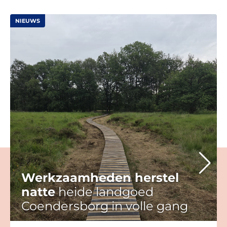
NIEUWS
Werkzaamheden herstel
natte
heide landgoed
Coendersborg in volle gang