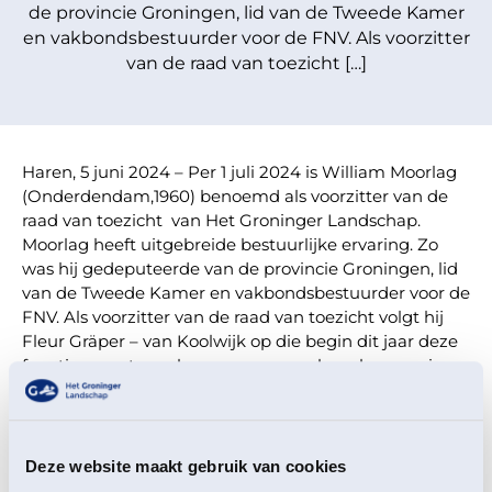
de provincie Groningen, lid van de Tweede Kamer
en vakbondsbestuurder voor de FNV. Als voorzitter
van de raad van toezicht […]
Haren, 5 juni 2024 – Per 1 juli 2024 is William Moorlag
(Onderdendam,1960) benoemd als voorzitter van de
raad van toezicht van Het Groninger Landschap.
Moorlag heeft uitgebreide bestuurlijke ervaring. Zo
was hij gedeputeerde van de provincie Groningen, lid
van de Tweede Kamer en vakbondsbestuurder voor de
FNV. Als voorzitter van de raad van toezicht volgt hij
Fleur Gräper – van Koolwijk op die begin dit jaar deze
functie moest neerleggen vanwege haar benoeming
tot demissionair staatssecretaris Cultuur en Media.
Het Groninger Landschap is verheugd dat William
Moorlag zich wil verbinden aan Het Groninger
Deze website maakt gebruik van cookies
Landschap in de rol van voorzitter van de raad van