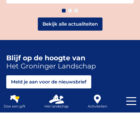
Bekijk alle actualiteiten
Blijf op de hoogte van
Het Groninger Landschap
Meld je aan voor de nieuwsbrief
Volg ons
Doe een gift
Het landschap
Activiteiten
Contrast
Webshop