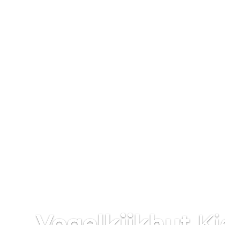
Vogelkijkhut
Ki