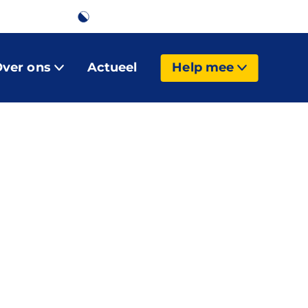
A
Webshop
A
ver ons
Actueel
Help mee