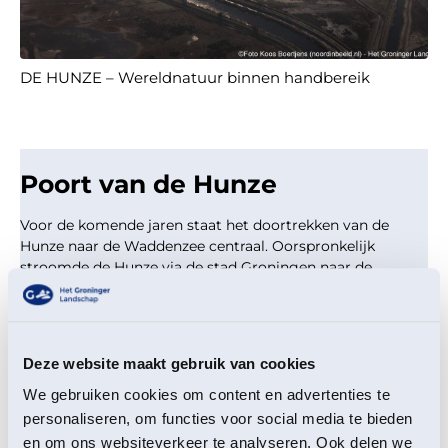
DE HUNZE – Wereldnatuur binnen handbereik
Poort van de Hunze
Voor de komende jaren staat het doortrekken van de
Hunze naar de Waddenzee centraal. Oorspronkelijk
stroomde de Hunze via de stad Groningen naar de
Waddenzee, maar het Hunzewater wordt tegenwoordig
via het Eemskanaal naar de Eems afgevoerd. Het
Groninger Landschap wil dat water uit de Hunze opnieuw
via de stad naar de Waddenzee stroomt, waardoor
Deze website maakt gebruik van cookies
Groningen weer een stad aan de Hunze wordt.
We gebruiken cookies om content en advertenties te
personaliseren, om functies voor social media te bieden
en om ons websiteverkeer te analyseren. Ook delen we